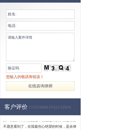
您输入的电话有错误！
第一次跟谭律师打交道，发生这样的事情是谁都
不愿意看到了，在我最伤心绝望的时候，是余律
师用法律维权的意。
吴先生
客户评价
2012-12-12 14:40
CUSTOMER EVALUATION
第一次跟谭律师打交道，发生这样的事情是谁都
不愿意看到了，在我最伤心绝望的时候，是余律