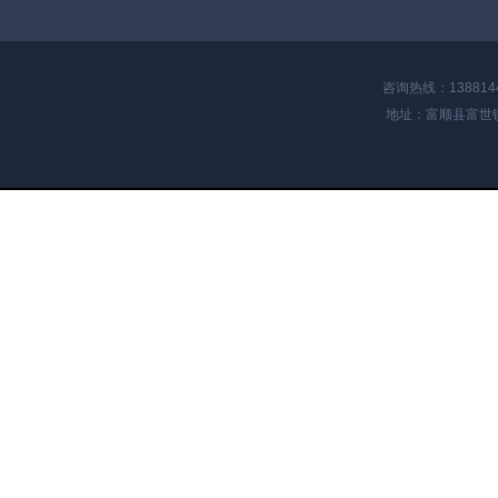
师用法律维权的意。
吴先生
2012-12-12 14:40
咨询热线：1388144
地址：富顺县富世