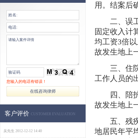
用。结案后
二、误工费
固定收入计
第一次跟谭律师打交道，发生这样的事情是谁都
均工资3倍以
不愿意看到了，在我最伤心绝望的时候，是余律
故发生地上
师用法律维权的意。
吴先生
2012-12-12 14:40
三、住院伙
第一次跟谭律师打交道，发生这样的事情是谁都
工作人员的
不愿意看到了，在我最伤心绝望的时候，是余律
您输入的电话有错误！
师用法律维权的意。
四、陪护费
吴先生
2012-12-12 14:40
故发生地上
第一次跟谭律师打交道，发生这样的事情是谁都
客户评价
CUSTOMER EVALUATION
不愿意看到了，在我最伤心绝望的时候，是余律
五、残疾生
师用法律维权的意。
吴先生
2012-12-12 14:40
地居民年平均