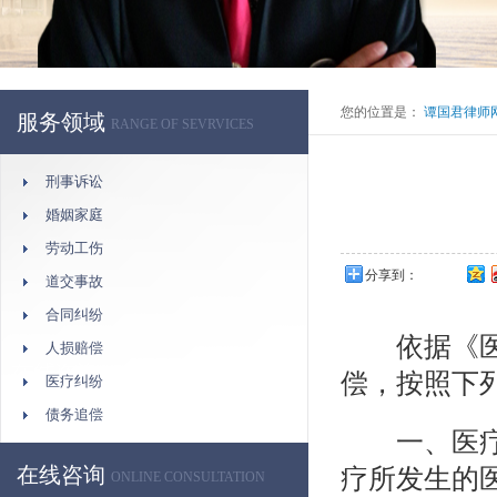
您的位置是：
谭国君律师
服务领域
RANGE OF SEVRVICES
刑事诉讼
婚姻家庭
劳动工伤
分享到：
道交事故
合同纠纷
依据《医疗
人损赔偿
偿，按照下
医疗纠纷
债务追偿
一、医疗费
在线咨询
疗所发生的
ONLINE CONSULTATION